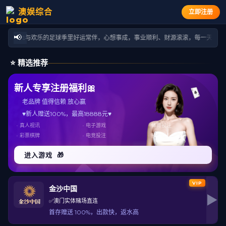
澳娱综合
立即注册
📢
个充满热血与欢乐的足球季里好运常伴，心想事成，事业顺利、财源滚滚，每一天都
⭐ 精选推荐
新人专享注册福利🎀
老品牌 值得信赖 放心赢
♥️新人赠送100%，最高18888元♥️
·
真人视讯
·
电子游戏
·
体育投注
·
彩票棋牌
·
电竞投注
·
捕鱼娱乐
进入游戏
🎁
VIP
金沙中国
▶
✅澳门实体赌场直连
首存赠送 100%，出款快，返水高