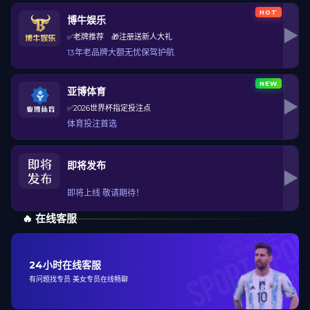
HOT
博牛娱乐
▶
✅老牌推荐 
🎁注册送新人大礼
13年老品牌大额无忧保驾护航
NEW
亚博体育
▶
✅2026世界杯指定投注点
体育投注首选
即将发布
▶
即将上线 敬请期待！
🔥 在线客服
24小时在线客服
有问题找专员 美女专员在线畅聊